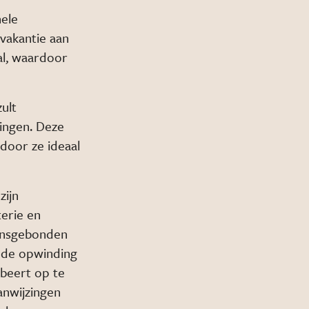
hele
vakantie aan
al, waardoor
ult
ningen. Deze
rdoor ze ideaal
zijn
erie en
oensgebonden
n de opwinding
obeert op te
anwijzingen