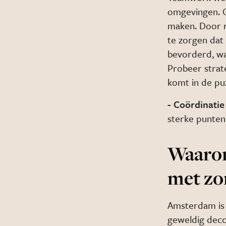
omgevingen. G
maken. Door ro
te zorgen da
bevorderd, wa
Probeer strat
komt in de puz
- Coördinatie
sterke punten
Waarom
met zo
Amsterdam is 
geweldig deco