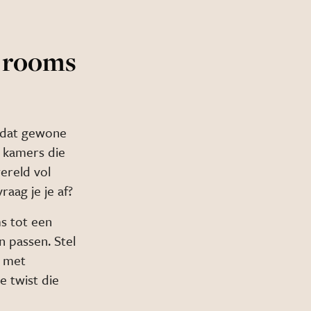
e rooms
 dat gewone
 kamers die
ereld vol
aag je je af?
s tot een
n passen. Stel
t met
e twist die