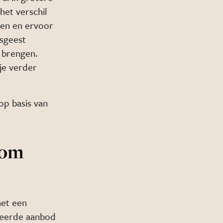
et verschil
ten en ervoor
sgeest
 brengen.
je verder
op basis van
oom
het een
ieerde aanbod