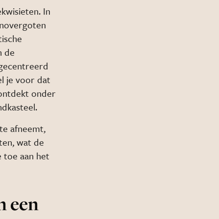
kwisieten. In
onovergoten
tische
n de
 gecentreerd
l je voor dat
 ontdekt onder
ndkasteel.
te afneemt,
ten, wat de
 toe aan het
n een