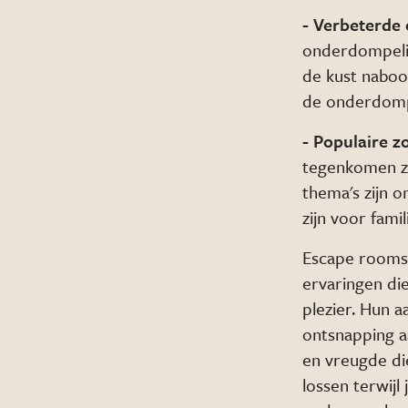
- Verbeterde
onderdompeli
de kust naboot
de onderdompe
- Populaire 
tegenkomen zi
thema's zijn o
zijn voor fami
Escape rooms 
ervaringen di
plezier. Hun 
ontsnapping a
en vreugde di
lossen terwijl