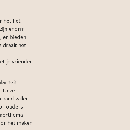
r het het
zijn enorm
, en bieden
 draait het
et je vrienden
ariteit
. Deze
 band willen
oor ouders
zomerthema
voor het maken