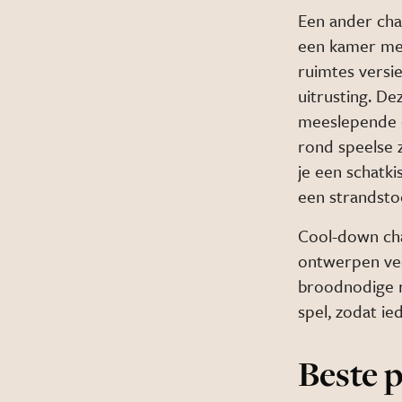
Een ander cha
een kamer met
ruimtes versie
uitrusting. D
meeslepende e
rond speelse 
je een schatk
een strandsto
Cool-down cha
ontwerpen vee
broodnodige r
spel, zodat ie
Beste p