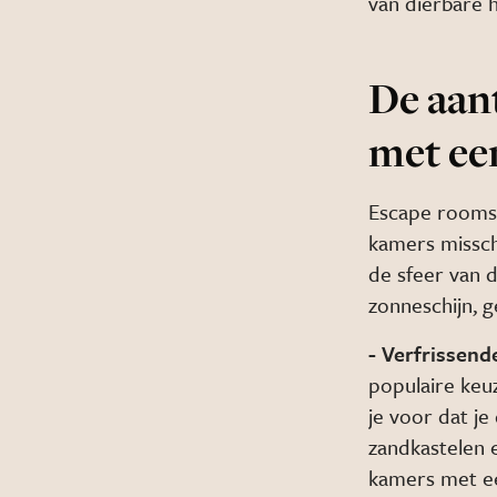
van dierbare h
De aan
met ee
Escape rooms
kamers missch
de sfeer van
zonneschijn, g
- Verfrissend
populaire keuz
je voor dat j
zandkastelen e
kamers met e