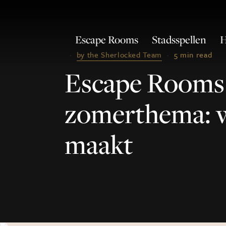
Escape Rooms
Stadsspellen
H
·
by the Sherlocked Team
·
5 min read
Escape Rooms
zomerthema: w
maakt