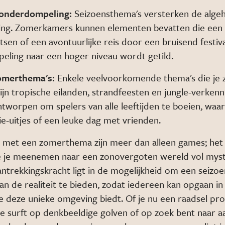
 onderdompeling:
Seizoensthema's versterken de alge
ng. Zomerkamers kunnen elementen bevatten die een 
sen of een avontuurlijke reis door een bruisend festiv
ling naar een hoger niveau wordt getild.
zomerthema's:
Enkele veelvoorkomende thema's die je z
jn tropische eilanden, strandfeesten en jungle-verken
ntworpen om spelers van alle leeftijden te boeien, waa
lie-uitjes of een leuke dag met vrienden.
met een zomerthema zijn meer dan alleen games; het 
e je meenemen naar een zonovergoten wereld vol myst
aantrekkingskracht ligt in de mogelijkheid om een seiz
an de realiteit te bieden, zodat iedereen kan opgaan i
e deze unieke omgeving biedt. Of je nu een raadsel pr
 je surft op denkbeeldige golven of op zoek bent naar a