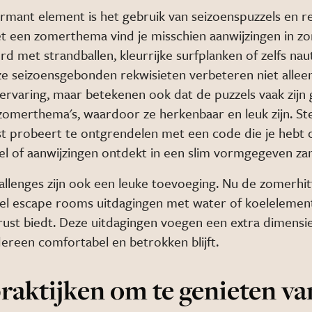
rmant element is het gebruik van seizoenspuzzels en re
 een zomerthema vind je misschien aanwijzingen in z
rd met strandballen, kleurrijke surfplanken of zelfs nau
eze seizoensgebonden rekwisieten verbeteren niet allee
rvaring, maar betekenen ook dat de puzzels vaak zijn
zomerthema's, waardoor ze herkenbaar en leuk zijn. Ste
ist probeert te ontgrendelen met een code die je hebt
el of aanwijzingen ontdekt in een slim vormgegeven za
llenges zijn ook een leuke toevoeging. Nu de zomerhit
l escape rooms uitdagingen met water of koelelemen
ust biedt. Deze uitdagingen voegen een extra dimensie
dereen comfortabel en betrokken blijft.
raktijken om te genieten va