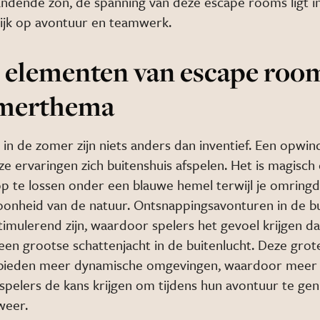
ndende zon, de spanning van deze escape rooms ligt i
kijk op avontuur en teamwerk.
 elementen van escape roo
omerthema
in de zomer zijn niets anders dan inventief. Een opw
ze ervaringen zich buitenshuis afspelen. Het is magisc
op te lossen onder een blauwe hemel terwijl je omring
oonheid van de natuur. Ontsnappingsavonturen in de bu
imulerend zijn, waardoor spelers het gevoel krijgen da
een grootse schattenjacht in de buitenlucht. Deze grot
 bieden meer dynamische omgevingen, waardoor meer i
 spelers de kans krijgen om tijdens hun avontuur te gen
weer.