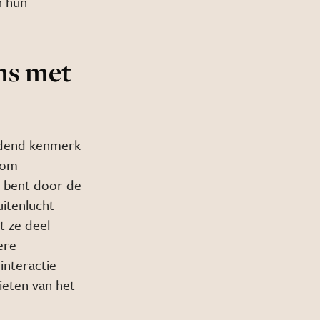
n hun
ms met
indend kenmerk
h om
d bent door de
itenlucht
t ze deel
ere
nteractie
ieten van het