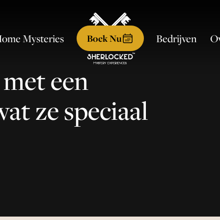
ome Mysteries
Ov
Bedrijven
Boek Nu
 met een
at ze speciaal