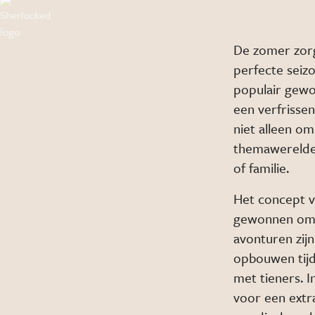
De zomer zorg
perfecte seiz
populair gewo
een verfrisse
niet alleen om
themawerelden
of familie.
Het concept v
gewonnen omda
avonturen zij
opbouwen tijd
met tieners. 
voor een extr