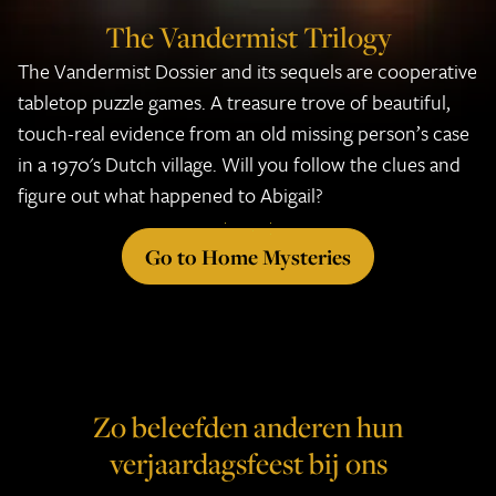
The Vandermist Trilogy
The Vandermist Dossier and its sequels are cooperative
tabletop puzzle games. A treasure trove of beautiful,
touch-real evidence from an old missing person’s case
Keep me in the loop
in a 1970's Dutch village. Will you follow the clues and
figure out what happened to Abigail?
Buy The Medusa Report
Buy The Vandermist Dossier
Go to Home Mysteries
Zo beleefden anderen hun
verjaardagsfeest bij ons