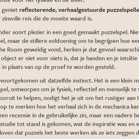
n geniet
reflecterende, verhaalgestuurde puzzelspell
 zinvolle reis die de moeite waard is.
onder soort plezier in een goed gemaakt puzzelspel. Nie
kel, maar de stillere voldoening om te begrijpen hoe ee
The Room geweldig vond, herken je dat gevoel waarschij
object er niet voor niets is, dat je handen en je intuïtie
 in plaats van op de proef te worden gesteld.
 voortgekomen uit datzelfde instinct. Het is een klein m
el, ontworpen om je fysiek, reflectief en menselijk te 
vooruit te helpen, nodigt het je uit om het rustiger aan 
op te merken hoe het verhaal zich in de mechanica kan
een recensie in de gebruikelijke zin, maar een nadere 
 studie tot stand is gekomen, wat de inspiratie was e
oven dat puzzels het beste werken als ze iets zeggen dat