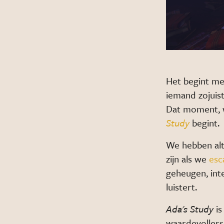
Het begint me
iemand zojuist
Dat moment, w
Study
begint.
We hebben alt
zijn als we
esc
geheugen, int
luistert.
Ada's Study
is
waardevollers