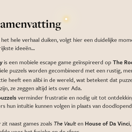
samenvatting
 het hele verhaal duiken, volgt hier een duidelijke m
ijkste ideeën...
y
is een mobiele escape game geïnspireerd op
The R
tiele puzzels worden gecombineerd met een rustig, mens
ctie heeft een alibi in de wereld, wat betekent dat puzze
zijn, ze zeggen altijd iets over Ada.
puzzels
verminder frustratie en nodig uit tot ontdekki
ers hun intuïtie kunnen volgen in plaats van doodlopen
 zit naast games zoals
The Vault
en
House of Da Vinci
efde voor het fysieke en de sfeer.