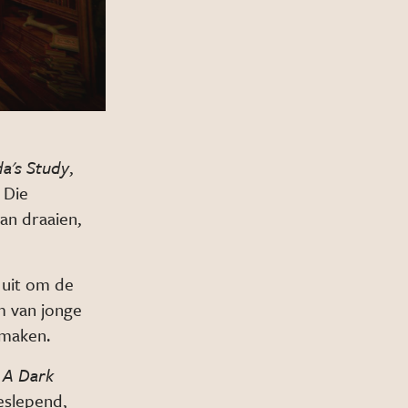
a's Study
,
 Die
van draaien,
 uit om de
am van jonge
 maken.
 A Dark
eeslepend,