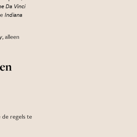
e Da Vinci
je
Indiana
y
, alleen
len
e de regels te