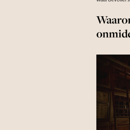
Waarom
onmidde