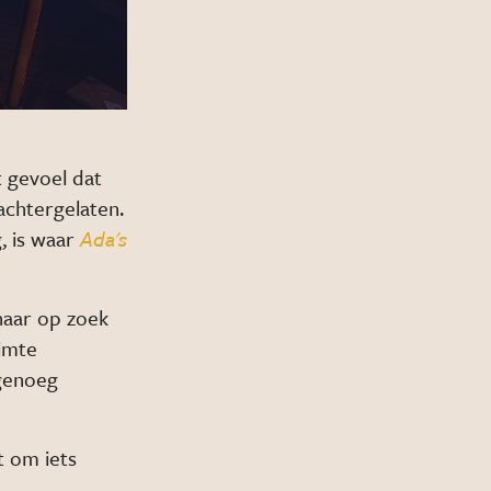
t gevoel dat
achtergelaten.
, is waar
Ada's
naar op zoek
uimte
 genoeg
t om iets