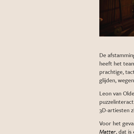
De afstamming
heeft het team
prachtige, tac
glijden, wege
Leon van Olde
puzzelinteract
3D-artiesten z
Voor het geva
Matter
, dat i