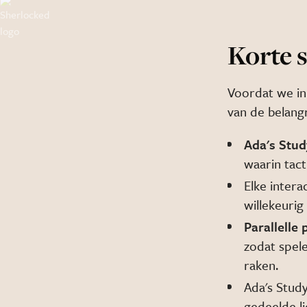
Korte 
Voordat we in
van de belangr
Ada's Stud
waarin tac
Elke intera
willekeurig 
Parallelle 
zodat spel
raken.
Ada's Study
gedeelde li