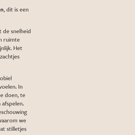
en
, dit is een
t de snelheid
n ruimte
nlijk. Het
 zachtjes
obiel
voelen. In
te doen, te
 afspelen.
beschouwing
n waarom we
 stilletjes