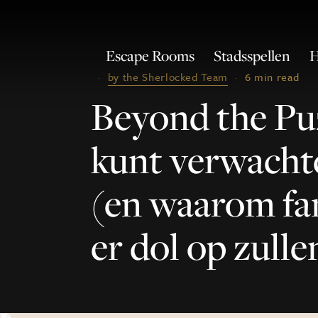
Escape Rooms
Stadsspellen
H
·
by the Sherlocked Team
·
6 min read
Beyond the Puz
kunt verwacht
(en waarom fa
er dol op zulle