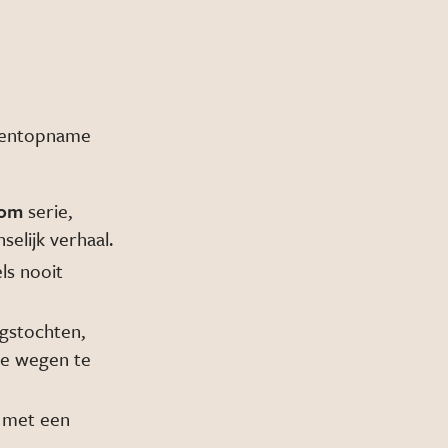
omentopname
oom
serie,
elijk verhaal.
ls nooit
ngstochten,
de wegen te
, met een