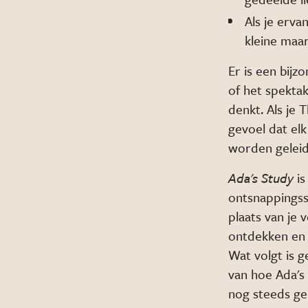
Als je erva
kleine maar
Er is een bijz
of het spekta
denkt. Als je 
gevoel dat elk 
worden geleid
Ada's Study
is
ontsnappingssp
plaats van je 
ontdekken en 
Wat volgt is g
van hoe Ada's
nog steeds gel