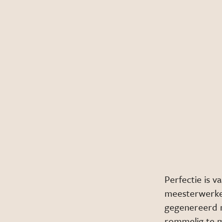
Perfectie is v
meesterwerke
gegenereerd m
rommelig te m