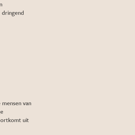
n
n dringend
e mensen van
ge
oortkomt uit