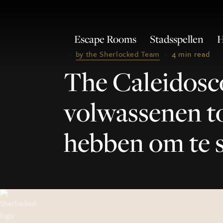
Escape Rooms
Stadsspellen
H
·
by the Sherlocked Team
·
4 min read
The Caleidos
volwassenen t
hebben om te 