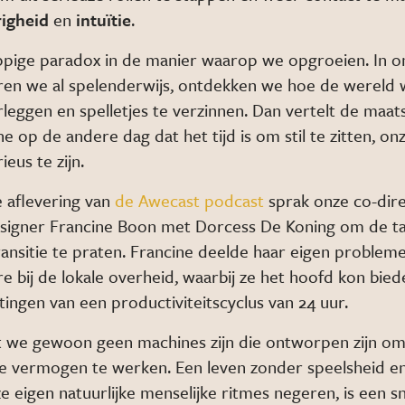
righeid
en
intuïtie
.
appige paradox in de manier waarop we opgroeien. In 
eren we al spelenderwijs, ontdekken we hoe de wereld
leggen en spelletjes te verzinnen. Dan vertelt de maat
ne op de andere dag dat het tijd is om stil te zitten, o
eus te zijn.
e aflevering van
de Awecast podcast
sprak onze co-dire
signer Francine Boon met Dorcess De Koning om de t
ansitie te praten. Francine deelde haar eigen probleme
e bij de lokale overheid, waarbij ze het hoofd kon bie
ingen van een productiviteitscyclus van 24 uur.
t we gewoon geen machines zijn die ontworpen zijn om
de vermogen te werken. Een leven zonder speelsheid en 
 eigen natuurlijke menselijke ritmes negeren, is een s