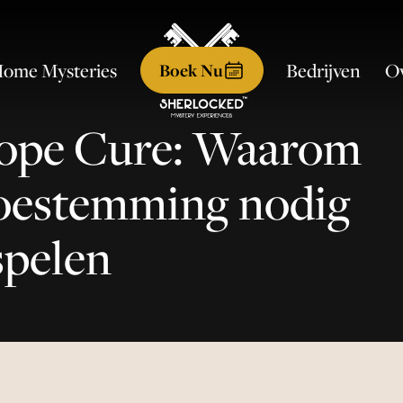
ome Mysteries
Ov
Bedrijven
Boek Nu
cope Cure: Waarom
oestemming nodig
spelen