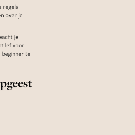
e regels
en over je
eacht je
ht lef voor
n beginner te
opgeest