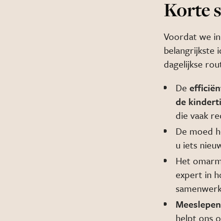
Korte 
Voordat we in 
belangrijkste
dagelijkse rou
De
efficië
de kindert
die vaak re
De moed 
u iets nie
Het omarm
expert in h
samenwerk
Meeslepen
helpt ons 