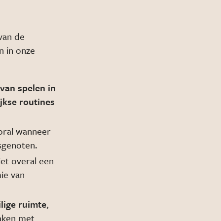
 van de
n in onze
 van spelen in
ijkse routines
ooral wanneer
sgenoten.
iet overal een
mie van
ilige ruimte
,
maken met