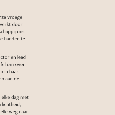
onze vroege
 werkt door
schappij ons
nze handen te
ctor en lead
afel om over
n in haar
den aan de
 elke dag met
lichtheid,
nelle weg naar