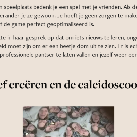
n speelplaats bedenk je een spel met je vrienden. Als d
, verander je ze gewoon. Je hoeft je geen zorgen te mak
of de game perfect geoptimaliseerd is.
te in haar gesprek op dat om iets nieuws te leren, ong
ereid moet zijn om er een beetje dom uit te zien. Er is ec
rofessionele pantser te laten vallen en jezelf weer ee
ef creëren en de caleidosco