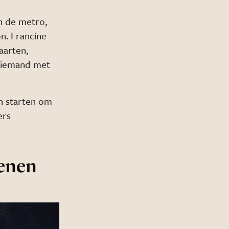
in de metro,
on. Francine
aarten,
 iemand met
en starten om
ers
enen