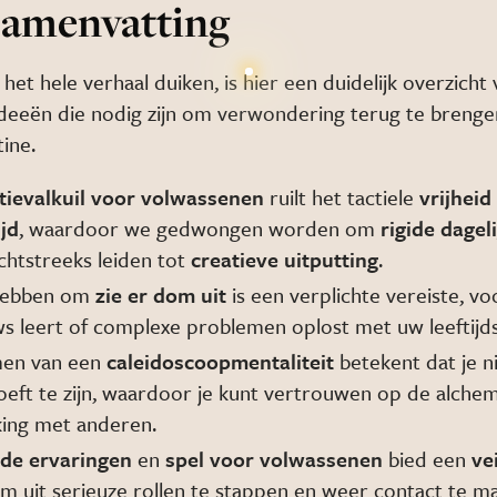
samenvatting
het hele verhaal duiken, is hier een duidelijk overzicht
 ideeën die nodig zijn om verwondering terug te brenge
tine.
ntievalkuil voor volwassenen
ruilt het tactiele
vrijheid
ijd
, waardoor we gedwongen worden om
rigide dagel
chtstreeks leiden tot
creatieve uitputting
.
hebben om
zie er dom uit
is een verplichte vereiste, v
uws leert of complexe problemen oplost met uw leeftijd
en van een
caleidoscoopmentaliteit
betekent dat je n
oeft te zijn, waardoor je kunt vertrouwen op de alche
ing met anderen.
de ervaringen
en
spel voor volwassenen
bied een
ve
om uit serieuze rollen te stappen en weer contact te 