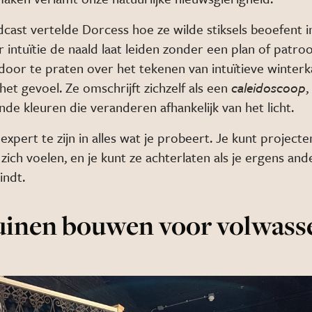
dcast vertelde Dorcess hoe ze wilde stiksels beoefent 
r intuïtie de naald laat leiden zonder een plan of patro
door te praten over het tekenen van intuïtieve winterk
et gevoel. Ze omschrijft zichzelf als een
caleidoscoop
,
ende kleuren die veranderen afhankelijk van het licht.
expert te zijn in alles wat je probeert. Je kunt project
 zich voelen, en je kunt ze achterlaten als je ergens and
indt.
uinen bouwen voor volwass