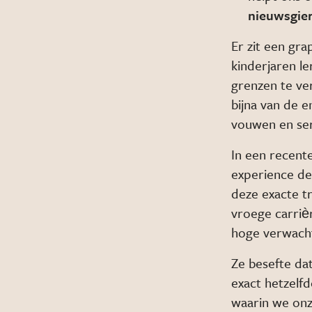
nieuwsgie
Er zit een gr
kinderjaren l
grenzen te ver
bijna van de e
vouwen en seri
In een recent
experience de
deze exacte tr
vroege carrièr
hoge verwacht
Ze besefte da
exact hetzelf
waarin we onze