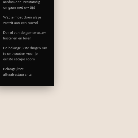
aanhouden: verstandig
omgaan met uw tijd
Wat je moet doen als je
vastzit aan een puzzel
De rol van de gamemaster:
luisteren en leren
De belangrijkste dingen om
te onthouden voor je
eerste escape room
Belangrijkste
afhaalrestaurants: