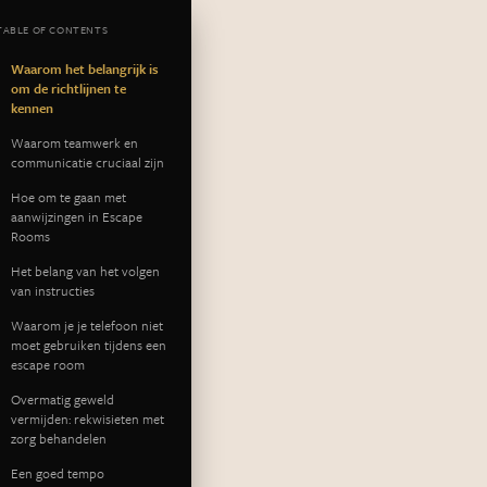
TABLE OF CONTENTS
Waarom het belangrijk is
om de richtlijnen te
kennen
Waarom teamwerk en
communicatie cruciaal zijn
Hoe om te gaan met
aanwijzingen in Escape
Rooms
Het belang van het volgen
van instructies
Waarom je je telefoon niet
moet gebruiken tijdens een
escape room
Overmatig geweld
vermijden: rekwisieten met
zorg behandelen
Een goed tempo