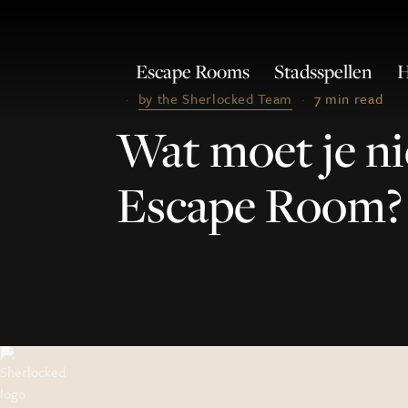
Escape Rooms
Stadsspellen
H
·
by the Sherlocked Team
·
7 min read
Wat moet je ni
Escape Room?