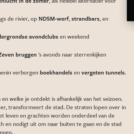
enlucht in de zomer
, als flexibel alternatief voor
ngs de rivier, op
NDSM-werf
,
strandbars
, en
dergrondse avondclubs
en weekend
Zeven bruggen
's avonds naar sterrenkijken
nnenin verborgen
boekhandels
en
vergeten tunnels
.
n welke je ontdekt is afhankelijk van het seizoen.
er, transformeert de stad. De straten lopen over in
met leven en grachten worden onderdeel van de
ch en nodigt uit om naar buiten te gaan en de stad
nnen.