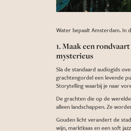
Water bepaalt Amsterdam. In de
1. Maak een rondvaart
mysterieus
Sla de standaard audiogids ove
grachtengordel een levende puz
Storytelling waarbij je naar vor
De grachten die op de wereld
alleen landschappen. Ze worde
Gouden licht verandert de stad.
wijn, marktkaas en een soft jazz