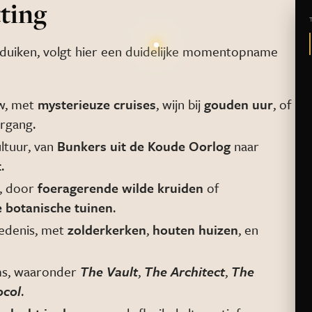
ting
 duiken, volgt hier een duidelijke momentopname
w, met
mysterieuze cruises
, wijn bij
gouden uur
, of
rgang.
ltuur, van
Bunkers uit de Koude Oorlog
naar
t
.
d, door
foeragerende wilde kruiden
of
 botanische tuinen
.
iedenis, met
zolderkerken
,
houten huizen
, en
ms, waaronder
The Vault
,
The Architect
,
The
ocol
.