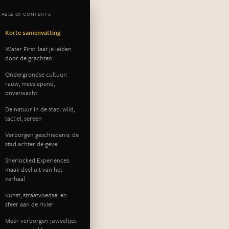
TABLE OF CONTENTS
Korte samenvatting
Water First: laat je leiden
door de grachten
Ondergrondse cultuur:
rauw, meeslepend,
onverwacht
De natuur in de stad: wild,
tactiel, sereen
Verborgen geschiedenis: de
stad achter de gevel
Sherlocked Experiences:
maak deel uit van het
verhaal
Kunst, straatvoedsel en
sfeer aan de rivier
Meer verborgen juweeltjes