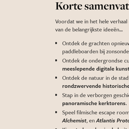
Korte samenvat
Voordat we in het hele verhaal
van de belangrijkste ideeën...
Ontdek de grachten opnieu
paddleboarden bij zonsonde
Ontdek de ondergrondse cu
meeslepende digitale kuns
Ontdek de natuur in de sta
rondzwervende historische
Stap in de verborgen gesch
panoramische kerktorens
.
Speel filmische escape roo
Alchemist
, en
Atlantis Prot