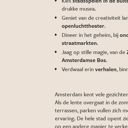
Kies
stadsspelen in de buit
drukke musea.
Geniet van de creativiteit la
openluchttheater
.
Dineer in het geheim, bij
on
straatmarkten
.
Jaag op stille magie, van de
Amsterdamse Bos
.
Verdwaal erin
verhalen
, bi
Amsterdam kent vele gezichten e
Als de lente overgaat in de zom
terrassen, parken vullen zich 
ervaring. De hele stad opent zi
op een andere manier te verke