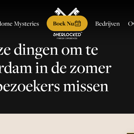
ome Mysteries
Ov
Bedrijven
Boek Nu
ze dingen om te
rdam in de zomer
bezoekers missen