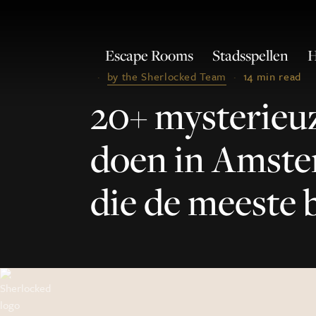
Escape Rooms
Stadsspellen
H
·
by the Sherlocked Team
·
14 min read
20+ mysterieu
doen in Amste
die de meeste 