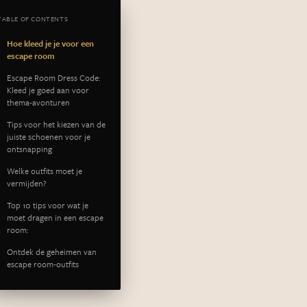
TABLE OF CONTENTS
Hoe kleed je je voor een
escape room
Escape Room Dress Code:
Kleed je goed aan voor
thema-avonturen
Tips voor het kiezen van de
juiste schoenen voor je
ontsnapping
Welke outfits moet je
vermijden?
Top 10 tips voor wat je
moet dragen in een escape
room:‍
Ontdek de geheimen van
escape room-outfits