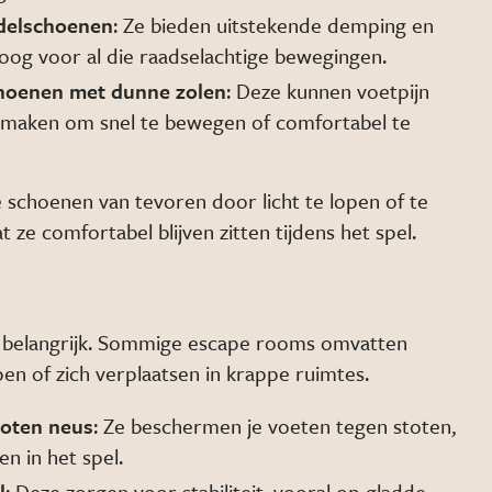
ndelschoenen
: Ze bieden uitstekende demping en
og voor al die raadselachtige bewegingen.
choenen met dunne zolen
: Deze kunnen voetpijn
k maken om snel te bewegen of comfortabel te
je schoenen van tevoren door licht te lopen of te
t ze comfortabel blijven zitten tijdens het spel.
id belangrijk. Sommige escape rooms omvatten
pen of zich verplaatsen in krappe ruimtes.
loten neus
: Ze beschermen je voeten tegen stoten,
n in het spel.
l
: Deze zorgen voor stabiliteit, vooral op gladde