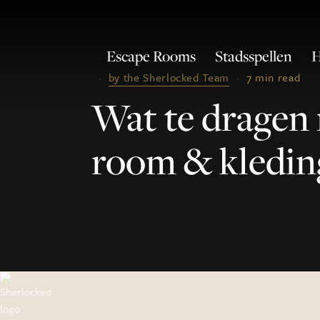
Escape Rooms
Stadsspellen
H
·
by the Sherlocked Team
·
7 min read
Wat te dragen 
room & kledin