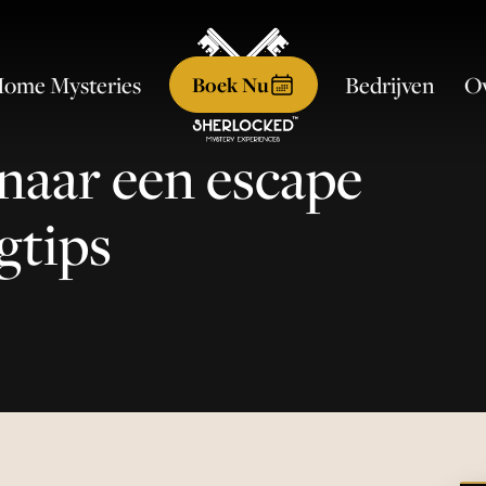
ome Mysteries
Ov
Bedrijven
Boek Nu
naar een escape
gtips